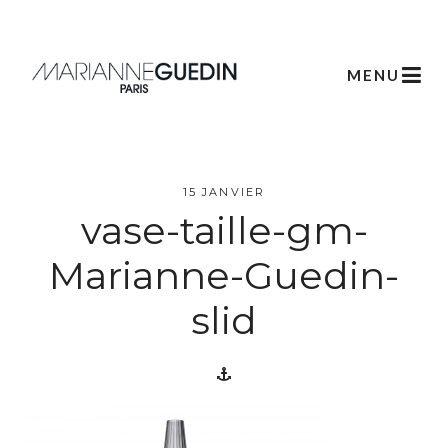
MENU
L’atelier
15 JANVIER
vase-taille-gm-
Créations
Marianne-Guedin-
Scénographie
slid
Végétale
Créations