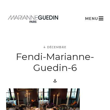
MENU
L’atelier
4 DÉCEMBRE
Fendi-Marianne-
Créations
Guedin-6
Scénographie
Végétale
Créations