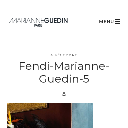
MENU
L’atelier
4 DÉCEMBRE
Fendi-Marianne-
Créations
Guedin-5
Scénographie
Végétale
Créations