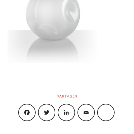
Créations
Artistiques
Objets
Boutique
Produits
PARTAGER
Panier
FACEBOOK
TWITTER
LINKEDIN
EMAIL
SHARE
Mon Compte