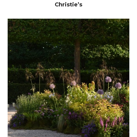
Christie’s
L’atelier
Créations
Scénographie
Végétale
Créations
Artistiques
Objets