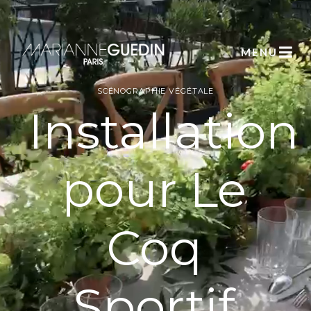
MENU
SCÉNOGRAPHIE VÉGÉTALE
Installation
pour Le
Coq
Sportif