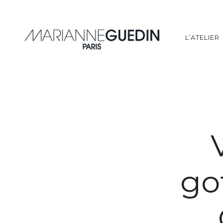
L’ATELIER
go