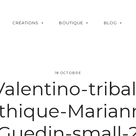
CRÉATIONS
BOUTIQUE
BLOG
18 OCTOBRE
Valentino-tribal
thique-Marian
Guedin-small-