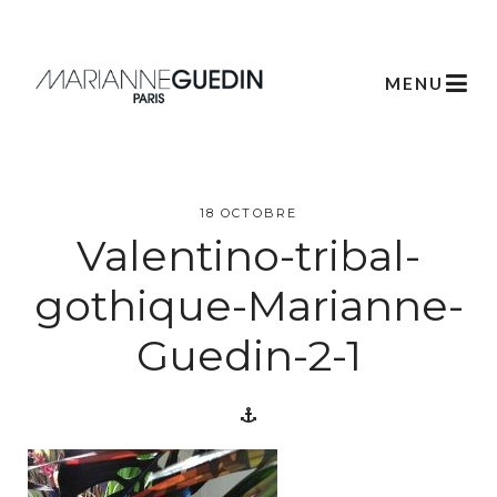
MENU
L’atelier
18 OCTOBRE
Valentino-tribal-
Créations
gothique-Marianne-
Guedin-2-1
Scénographie
Végétale