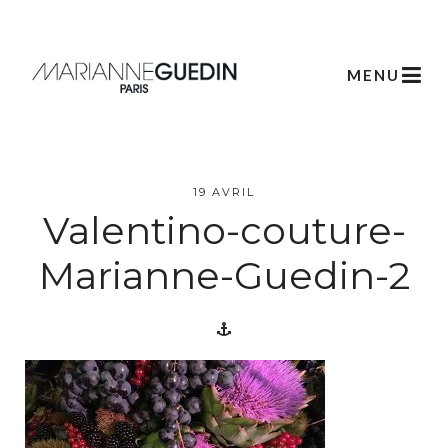
MENU
L’atelier
19 AVRIL
Créations
Valentino-couture-
Marianne-Guedin-2
Scénographie
Végétale
Créations
Artistiques