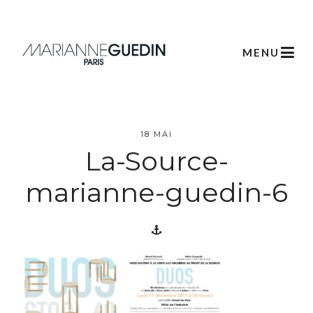
MENU
L’atelier
Créations
18 MAI
La-Source-
Scénographie
marianne-guedin-6
Végétale
Créations
Artistiques