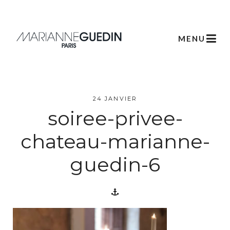
MENU
L’atelier
24 JANVIER
soiree-privee-
Créations
chateau-marianne-
Scénographie
guedin-6
Végétale
Créations