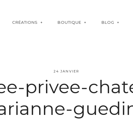
CRÉATIONS
BOUTIQUE
BLOG
24 JANVIER
ree-privee-chat
rianne-guedi