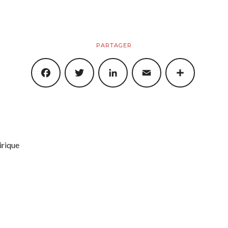
PARTAGER
FACEBOOK
TWITTER
LINKEDIN
EMAIL
SHARE
irique