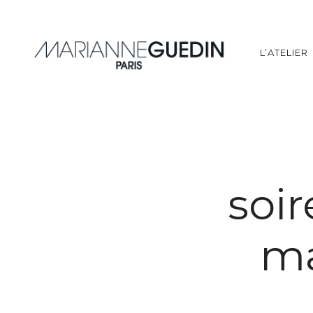
L’ATELIER
soi
ma