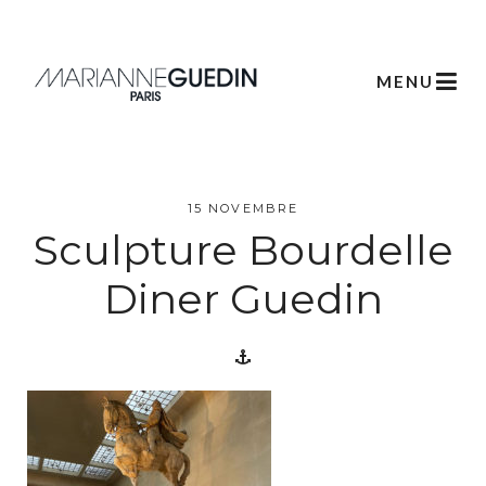
MENU
L’atelier
15 NOVEMBRE
Sculpture Bourdelle
Créations
Diner Guedin
Scénographie
Végétale
Créations