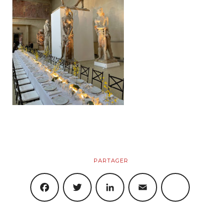
Artistiques
Objets
Boutique
Produits
Panier
PARTAGER
Mon Compte
FACEBOOK
TWITTER
LINKEDIN
EMAIL
SHARE
Blog