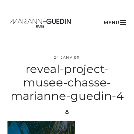
MENU
L’atelier
24 JANVIER
reveal-project-
Créations
musee-chasse-
marianne-guedin-4
Scénographie
Végétale