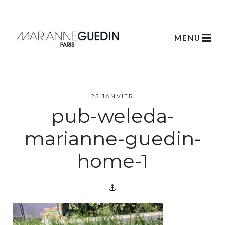
MENU
L’atelier
Créations
25 JANVIER
pub-weleda-
Scénographie
marianne-guedin-
Végétale
home-1
Créations
Artistiques