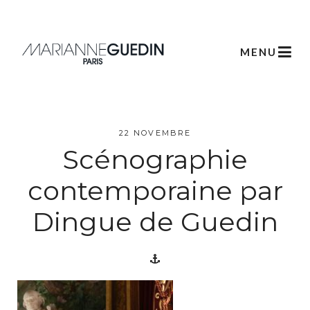
MENU
22 NOVEMBRE
Scénographie
L’atelier
contemporaine par
Créations
Dingue de Guedin
Scénographie
Végétale