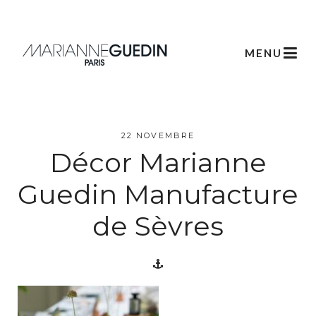
MENU
22 NOVEMBRE
Décor Marianne
L’atelier
Guedin Manufacture
Créations
de Sèvres
Scénographie
Végétale