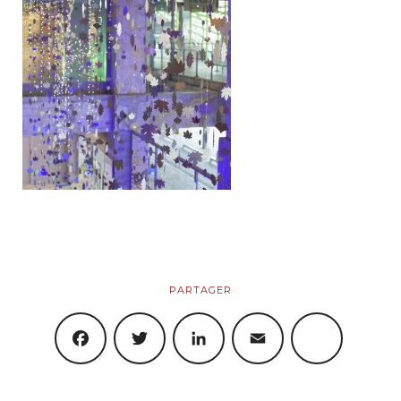
Artistiques
Objets
Boutique
Produits
Panier
PARTAGER
Mon Compte
FACEBOOK
TWITTER
LINKEDIN
EMAIL
SHARE
Blog