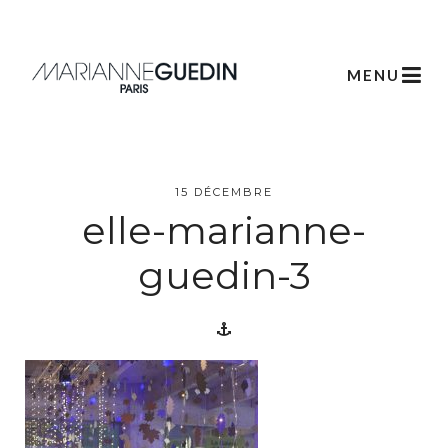
MENU
L’atelier
15 DÉCEMBRE
elle-marianne-
Créations
guedin-3
Scénographie
Végétale
Créations