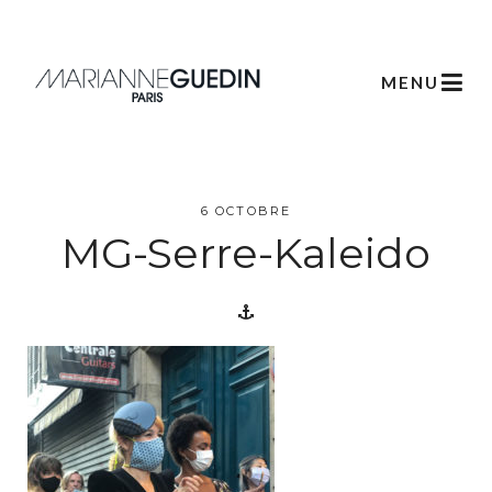
MENU
L’atelier
6 OCTOBRE
Créations
MG-Serre-Kaleido
Scénographie
Végétale
Créations