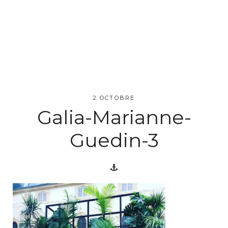
MENU
L’atelier
2 OCTOBRE
Galia-Marianne-
Créations
Guedin-3
Scénographie
Végétale
Créations