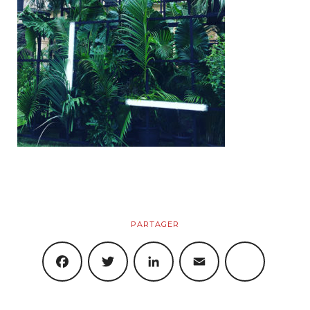
Artistiques
Objets
Boutique
Produits
Panier
PARTAGER
Mon Compte
FACEBOOK
TWITTER
LINKEDIN
EMAIL
SHARE
Blog