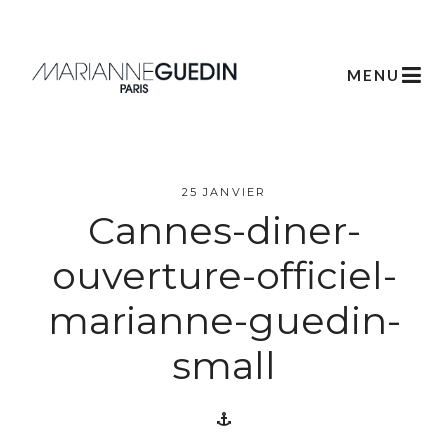
MENU
25 JANVIER
Cannes-diner-
L’atelier
ouverture-officiel-
Créations
marianne-guedin-
Scénographie
small
Végétale