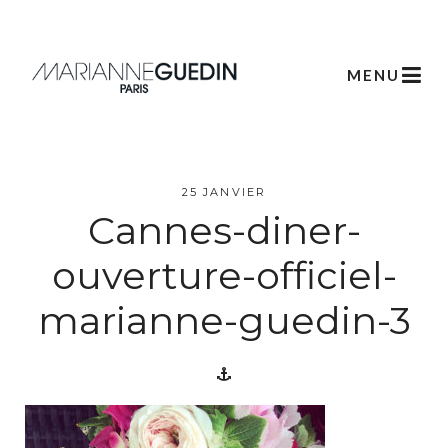
MENU
L’atelier
25 JANVIER
Cannes-diner-
Créations
ouverture-officiel-
marianne-guedin-3
Scénographie
Végétale