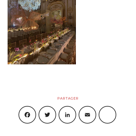
Artistiques
Objets
Boutique
Produits
Panier
PARTAGER
Mon Compte
FACEBOOK
TWITTER
LINKEDIN
EMAIL
SHARE
Blog