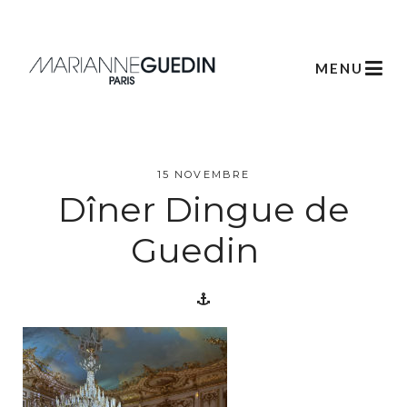
MENU
L’atelier
15 NOVEMBRE
Dîner Dingue de
Créations
Guedin
Scénographie
Végétale
Créations