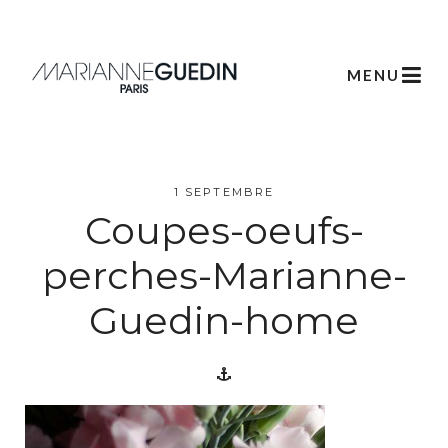
MENU
L’atelier
1 SEPTEMBRE
Coupes-oeufs-
Créations
perches-Marianne-
Guedin-home
Scénographie
Végétale