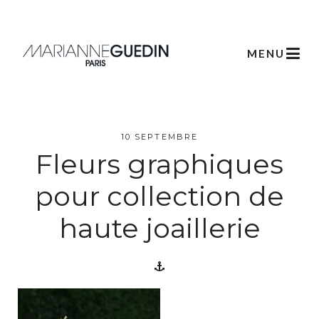
MENU
L’atelier
10 SEPTEMBRE
Fleurs graphiques
Créations
pour collection de
haute joaillerie
Scénographie
Végétale