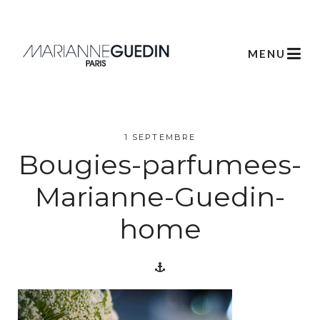
MENU
L’atelier
1 SEPTEMBRE
Bougies-parfumees-
Créations
Marianne-Guedin-
home
Scénographie
Végétale