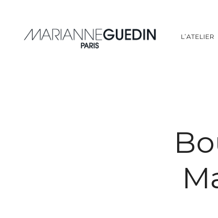
L’ATELIER
Bo
Ma