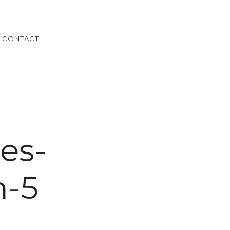
CONTACT
es-
n-5