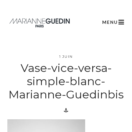
MENU
L’atelier
1 JUIN
Vase-vice-versa-
Créations
simple-blanc-
Marianne-Guedinbis
Scénographie
Végétale